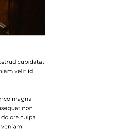
ostrud cupidatat
niam velit id
lamco magna
onsequat non
t dolore culpa
m veniam