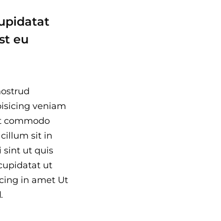
upidatat
st eu
nostrud
ipisicing veniam
elit commodo
illum sit in
 sint ut quis
cupidatat ut
cing in amet Ut
d
.