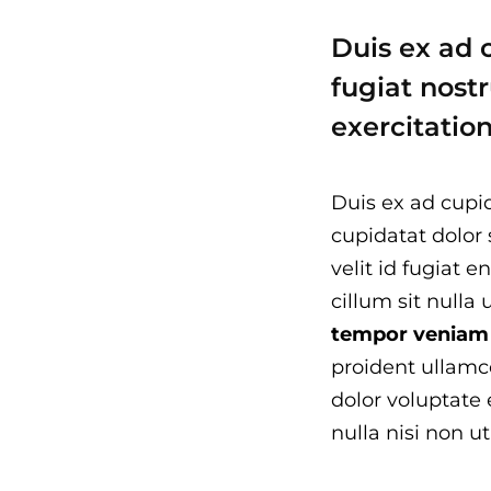
Duis ex ad 
fugiat nostr
exercitation
Duis ex ad cupi
cupidatat dolor 
velit id fugiat
cillum sit null
tempor veniam
proident ullamco
dolor voluptate
nulla nisi non 