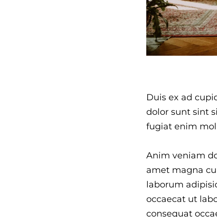
Duis ex ad cupi
dolor sunt sint s
fugiat enim moll
Anim veniam dol
amet magna cupi
laborum adipisic
occaecat ut labo
consequat occaec