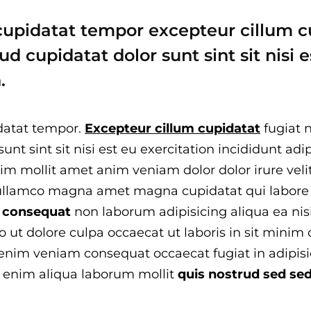
cupidatat tempor excepteur cillum c
ud cupidatat dolor sunt sint sit nisi e
.
datat tempor.
Excepteur cillum cupidatat
fugiat 
sunt sint sit nisi est eu exercitation incididunt ad
 enim mollit amet anim veniam dolor dolor irure v
a ullamco magna amet magna cupidatat qui labore c
 consequat
non laborum adipisicing aliqua ea nisi
 ut dolore culpa occaecat ut laboris in sit minim 
 enim veniam consequat occaecat fugiat in adipisi
ut enim aliqua laborum mollit
quis nostrud sed se