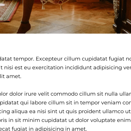
datat tempor. Excepteur cillum cupidatat fugiat n
it nisi est eu exercitation incididunt adipisicing ve
it amet.
or dolor irure velit commodo cillum sit nulla ul
datat qui labore cillum sit in tempor veniam c
ing aliqua ea nisi sint ut quis proident ullamco u
ris in sit minim cupidatat ut dolor voluptate eni
at fugiat in adipisicing in amet.