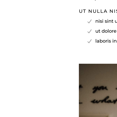
UT NULLA NI
nisi sint
ut dolore
laboris i