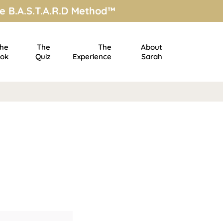
e B.A.S.T.A.R.D Method™
he
The
The
About
ok
Quiz
Experience
Sarah